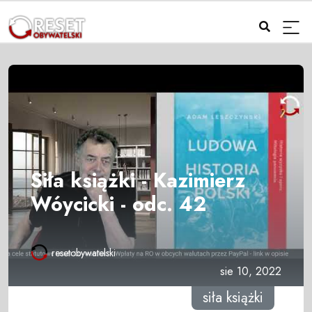
Siła książki - Kazimierz
Wóycicki - odc. 42
resetobywatelski
sie 10, 2022
siła książki