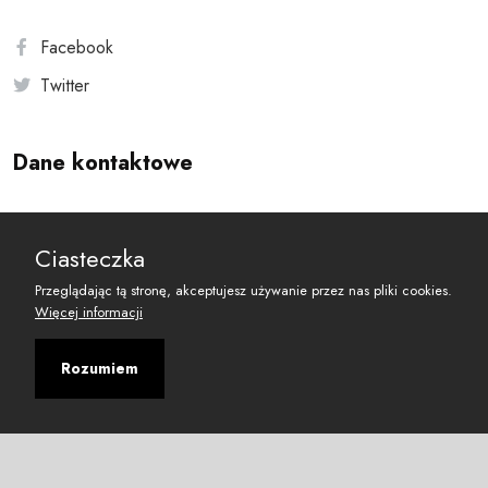
Facebook
Twitter
Dane kontaktowe
Andersa 10, 00-201 Warszawa
Ciasteczka
reset@resetobywatelski.pl
Przeglądając tą stronę, akceptujesz używanie przez nas pliki cookies.
Więcej informacji
Rozumiem
©
2026
Fundacja Arbitror
Developed with
by
Maciej
&
Łukasz