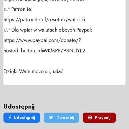
👉 Patronite: 

https://patronite.pl/resetobywatelski

👉 Dla wpłat w walutach obcych Paypal:

https://www.paypal.com/donate/?
hosted_button_id=9KMP8ZPSNDYL2

Dzięki Wam może się udać!
Udostępnij
Udostępnij
Tweetnij
Przypnij