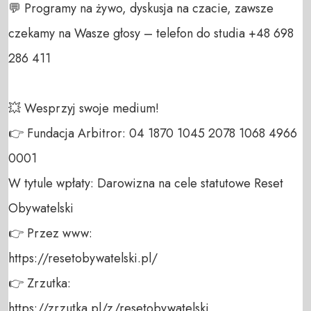
💬 Programy na żywo, dyskusja na czacie, zawsze 
czekamy na Wasze głosy – telefon do studia +48 698 
286 411 

💥 Wesprzyj swoje medium! 

👉 Fundacja Arbitror: 04 1870 1045 2078 1068 4966 
0001 

W tytule wpłaty: Darowizna na cele statutowe Reset 
Obywatelski 

👉 Przez www: 

https://resetobywatelski.pl/ 

👉 Zrzutka: 

https://zrzutka.pl/z/resetobywatelski 
