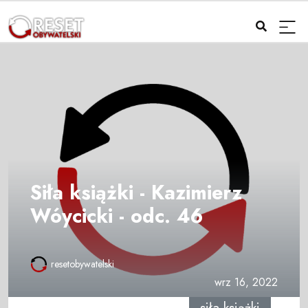
Siła książki - Kazimierz
Wóycicki - odc. 46
resetobywatelski
wrz 16, 2022