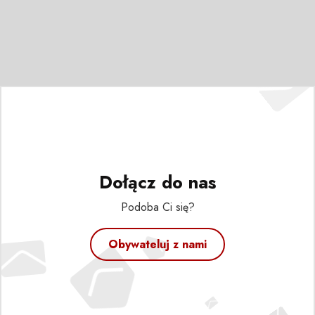
Dołącz do nas
Podoba Ci się?
Obywateluj z nami