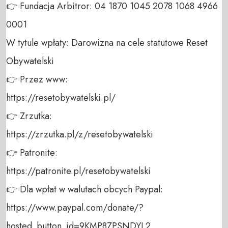
👉 Fundacja Arbitror: 04 1870 1045 2078 1068 4966 
0001 

W tytule wpłaty: Darowizna na cele statutowe Reset 
Obywatelski 

👉 Przez www: 

https://resetobywatelski.pl/ 

👉 Zrzutka: 

https://zrzutka.pl/z/resetobywatelski 

👉 Patronite: 

https://patronite.pl/resetobywatelski

👉 Dla wpłat w walutach obcych Paypal:

https://www.paypal.com/donate/?
hosted_button_id=9KMP8ZPSNDYL2