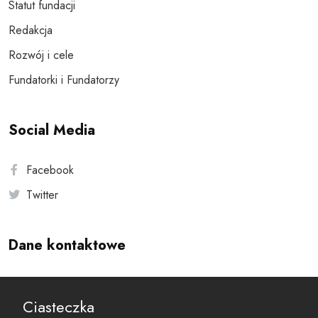
Statut fundacji
Redakcja
Rozwój i cele
Fundatorki i Fundatorzy
Social Media
Facebook
Twitter
Dane kontaktowe
Andersa 10, 00-201 Warszawa
Ciasteczka
reset@resetobywatelski.pl