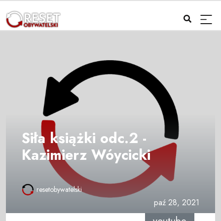
Siła książki odc.2 -
Kazimierz Wóycicki
resetobywatelski
paź 28, 2021