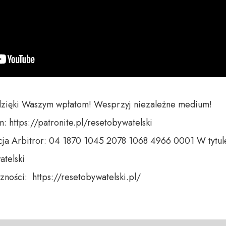
dzięki Waszym wpłatom! Wesprzyj niezależne medium! 

 https://patronite.pl/resetobywatelski

ja Arbitror: 04 1870 1045 2078 1068 4966 0001 W tytule
telski 

ności:  https://resetobywatelski.pl/ 
