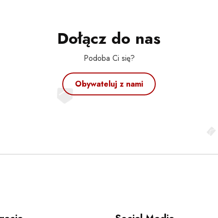
Dołącz do nas
Podoba Ci się?
Obywateluj z nami