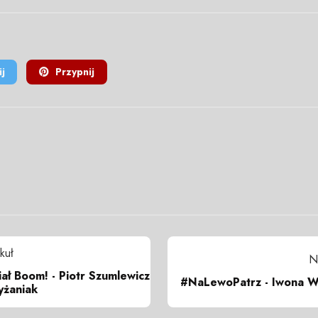
j
Przypnij
kuł
N
iał Boom! - Piotr Szumlewicz
#NaLewoPatrz - Iwona 
yżaniak