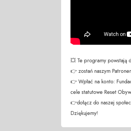
💥 Te programy powstają 
👉 zostań naszym Patronem:
👉 Wpłać na konto: Fundac
cele statutowe Reset Obywa
👉dołącz do naszej społecz
Dziękujemy!