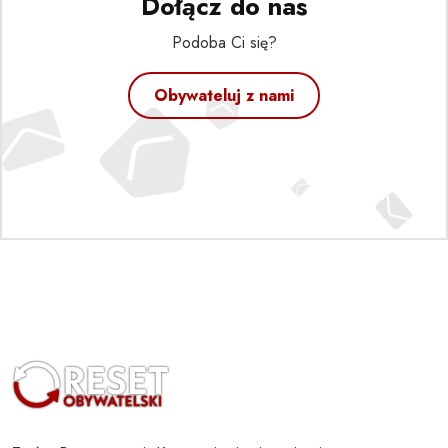
Dołącz do nas
Podoba Ci się?
Obywateluj z nami