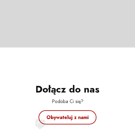
Dołącz do nas
Podoba Ci się?
Obywateluj z nami