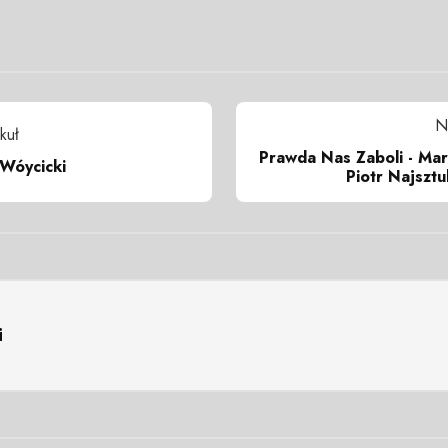
N
kuł
Prawda Nas Zaboli - Mar
Wóycicki
Piotr Najszt
i