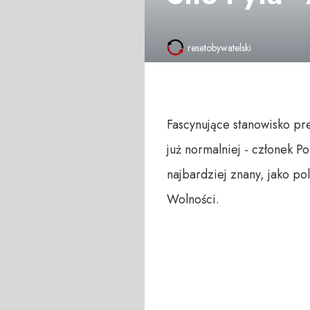
resetobywatelski
Fascynujące stanowisko pr
już normalniej - członek P
najbardziej znany, jako po
Wolności.