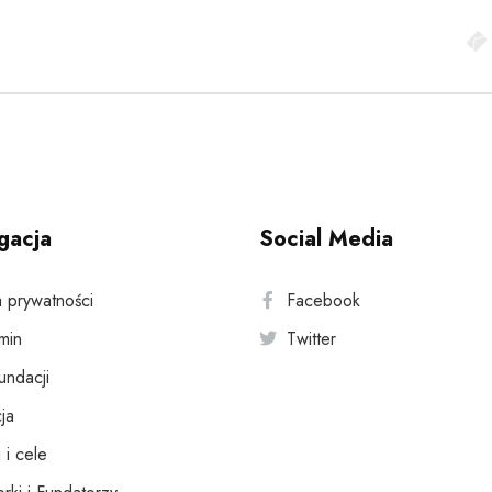
gacja
Social Media
a prywatności
Facebook
min
Twitter
fundacji
ja
 i cele