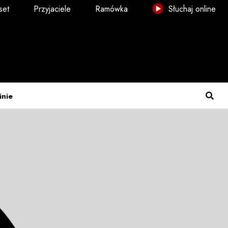
set
Przyjaciele
Ramówka
Słuchaj online
inie