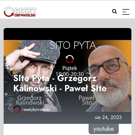
SIto Pyta - Grzegorz
Kalinowski - Paweł SIto
resetobywatelski
sie 24, 2023
youtube