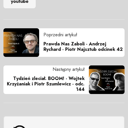
youtube
Poprzedni artykuł
Prawda Nas Zaboli - Andrzej
Rychard - Piotr Najsztub odcinek 42
Następny artykuł
Tydzień zleciał. BOOM! - Wojtek
Krzyżaniak i Piotr Szumlewicz - odc.
144