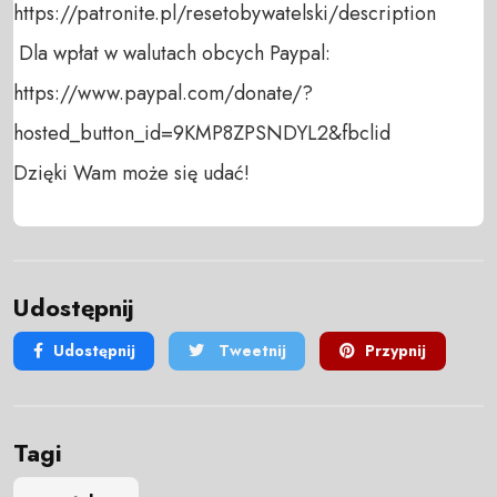
https://patronite.pl/resetobywatelski/description

 Dla wpłat w walutach obcych Paypal:

https://www.paypal.com/donate/?
hosted_button_id=9KMP8ZPSNDYL2&fbclid

Dzięki Wam może się udać!
Udostępnij
Udostępnij
Tweetnij
Przypnij
Tagi