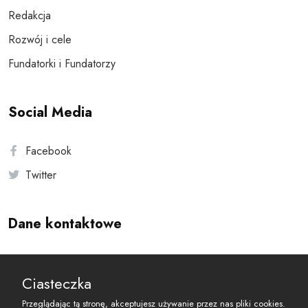
Redakcja
Rozwój i cele
Fundatorki i Fundatorzy
Social Media
Facebook
Twitter
Dane kontaktowe
Andersa 10, 00-201 Warszawa
Ciasteczka
reset@resetobywatelski.pl
Przeglądając tą stronę, akceptujesz używanie przez nas pliki cookies.