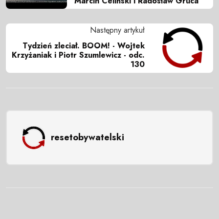
Marcin Celiński i Radosław Gruca
Następny artykuł
Tydzień zleciał. BOOM! - Wojtek
Krzyżaniak i Piotr Szumlewicz - odc.
130
resetobywatelski