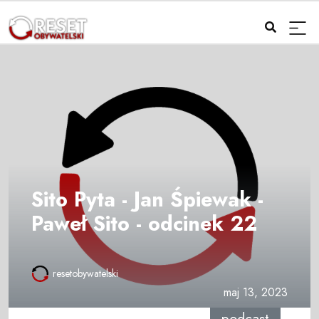
Sito Pyta - Jan Śpiewak -
Paweł Sito - odcinek 22
resetobywatelski
maj 13, 2023