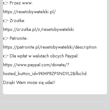
👉 Przez www: 

https://resetobywatelski.pl/ 

👉 Zrzutka: 

https://zrzutka.pl/z/resetobywatelski 

👉 Patronite: 

https://patronite.pl/resetobywatelski/description

👉 Dla wpłat w walutach obcych Paypal:

https://www.paypal.com/donate/?
hosted_button_id=9KMP8ZPSNDYL2&fbclid

Dzięki Wam może się udać!