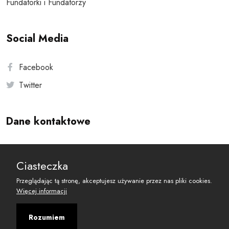
Fundatorki i Fundatorzy
Social Media
Facebook
Twitter
Dane kontaktowe
Andersa 10, 00-201 Warszawa
Ciasteczka
reset@resetobywatelski.pl
Przeglądając tą stronę, akceptujesz używanie przez nas pliki cookies.
Więcej informacji
Rozumiem