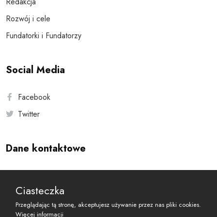
Redakcja
Rozwój i cele
Fundatorki i Fundatorzy
Social Media
Facebook
Twitter
Dane kontaktowe
Andersa 10, 00-201 Warszawa
Ciasteczka
reset@resetobywatelski.pl
Przeglądając tą stronę, akceptujesz używanie przez nas pliki cookies.
Więcej informacji