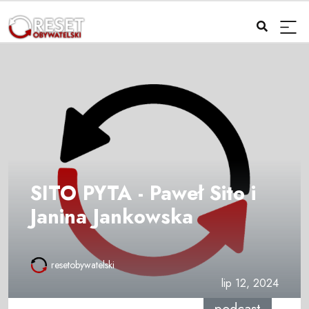
SITO PYTA - Paweł Sito i
Janina Jankowska
resetobywatelski
lip 12, 2024