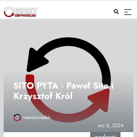
SITO PYTA - Paweł Sito i
Krzysztof Król
resetobywatelski
wrz 6, 2024