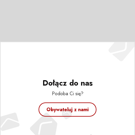
Dołącz do nas
Podoba Ci się?
Obywateluj z nami