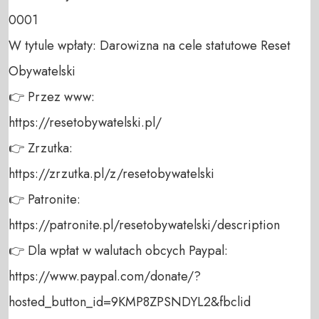
0001 

W tytule wpłaty: Darowizna na cele statutowe Reset 
Obywatelski 

👉 Przez www: 

https://resetobywatelski.pl/ 

👉 Zrzutka: 

https://zrzutka.pl/z/resetobywatelski 

👉 Patronite: 

https://patronite.pl/resetobywatelski/description

👉 Dla wpłat w walutach obcych Paypal:

https://www.paypal.com/donate/?
hosted_button_id=9KMP8ZPSNDYL2&fbclid
