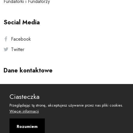
Fundatorki i Fundatorzy
Social Media
Facebook
Twitter
Dane kontaktowe
Andersa 10, 00-201 Warszawa
Ciasteczka
reset@resetobywatelski.pl
Przeglądając tą stronę, akceptujesz używanie przez nas pliki cookies.
Więcej informacji
Rozumiem