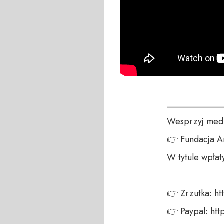
____________
Wesprzyj medi
👉 Fundacja A
W tytule wpłat
👉 Zrzutka: ht
👉 Paypal: ht