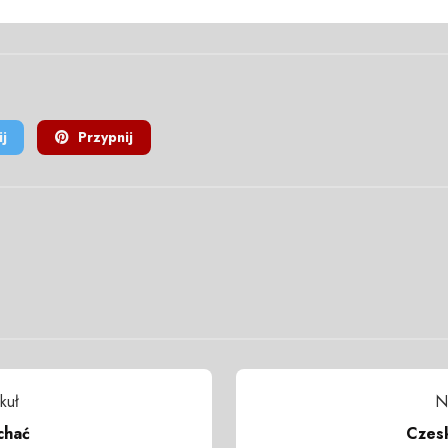
j
Przypnij
kuł
N
chać
Czesk