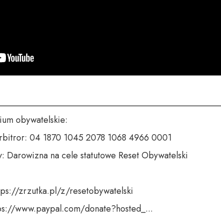
___________________________________________________
um obywatelskie:

rbitror: 04 1870 1045 2078 1068 4966 0001

y: Darowizna na cele statutowe Reset Obywatelski

tps://zrzutka.pl/z/resetobywatelski

tps://www.paypal.com/donate?hosted_...