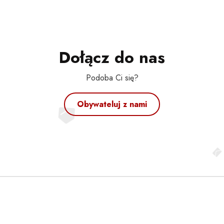
Dołącz do nas
Podoba Ci się?
Obywateluj z nami