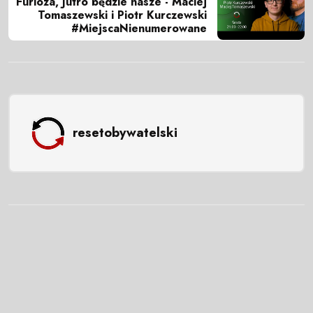
Furioza, Jutro będzie nasze - Maciej
Tomaszewski i Piotr Kurczewski
#MiejscaNienumerowane
resetobywatelski