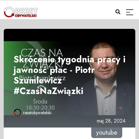
Skrócenie tygodnia pracy i
jawność płac - Piotr
Szumlewicz
#CzasNaZwiązki
resetobywatelski
maj 28, 2024
youtube