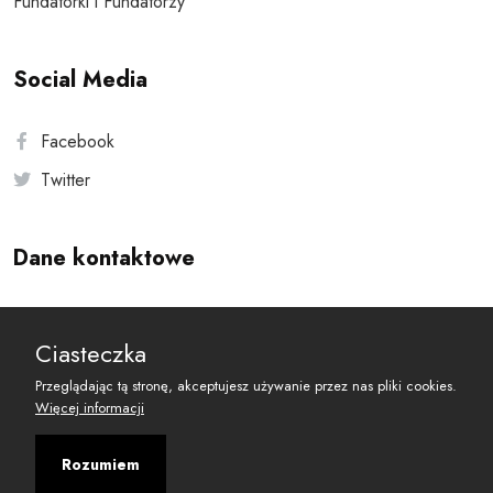
Fundatorki i Fundatorzy
Social Media
Facebook
Twitter
Dane kontaktowe
Andersa 10, 00-201 Warszawa
Ciasteczka
reset@resetobywatelski.pl
Przeglądając tą stronę, akceptujesz używanie przez nas pliki cookies.
Więcej informacji
Rozumiem