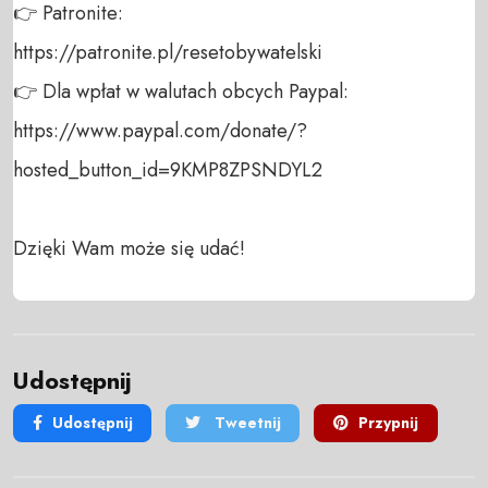
👉 Patronite: 

https://patronite.pl/resetobywatelski

👉 Dla wpłat w walutach obcych Paypal:

https://www.paypal.com/donate/?
hosted_button_id=9KMP8ZPSNDYL2

Dzięki Wam może się udać!
Udostępnij
Udostępnij
Tweetnij
Przypnij