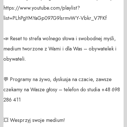
https://www.youtube.com/playlist?
list=PLhPgYMYaGp097G9lsrmvWY-Vbkr_V7FKf

📣 Reset to strefa wolnego słowa i swobodnej myśli, 
medium tworzone z Wami i dla Was – obywatelek i 
obywateli. 

💬 Programy na żywo, dyskusja na czacie, zawsze 
czekamy na Wasze głosy – telefon do studia +48 698 
286 411 

💥 Wesprzyj swoje medium! 
