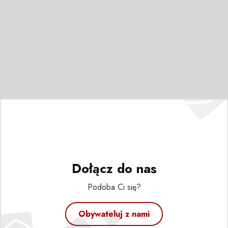
Dołącz do nas
Podoba Ci się?
Obywateluj z nami