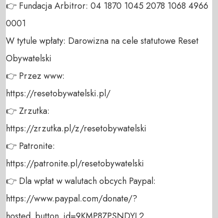
👉 Fundacja Arbitror: 04 1870 1045 2078 1068 4966 
0001 

W tytule wpłaty: Darowizna na cele statutowe Reset 
Obywatelski 

👉 Przez www: 

https://resetobywatelski.pl/ 

👉 Zrzutka: 

https://zrzutka.pl/z/resetobywatelski 

👉 Patronite: 

https://patronite.pl/resetobywatelski

👉 Dla wpłat w walutach obcych Paypal:

https://www.paypal.com/donate/?
hosted_button_id=9KMP8ZPSNDYL2
