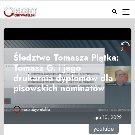
Śledztwo Tomasza Piątka:
Tomasz G. i jego
drukarnia dyplomów dla
pisowskich nominatów
resetobywatelski
gru 10, 2022
youtube