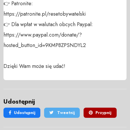
👉 Patronite: 

https://patronite.pl/resetobywatelski

👉 Dla wpłat w walutach obcych Paypal:

https://www.paypal.com/donate/?
hosted_button_id=9KMP8ZPSNDYL2

Dzięki Wam może się udać!
Udostępnij
Udostępnij
Tweetnij
Przypnij