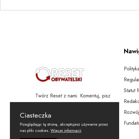
Nawi
Polityk
Regula
Statut 
Twórz Reset z nami. Komentuj, pisz
Redakc
i wspieraj
Rozwój
Ciasteczka
Fundato
Przeglądając tą stronę, akceptujesz używanie przez
nas pliki cookies.
Więcej informacji