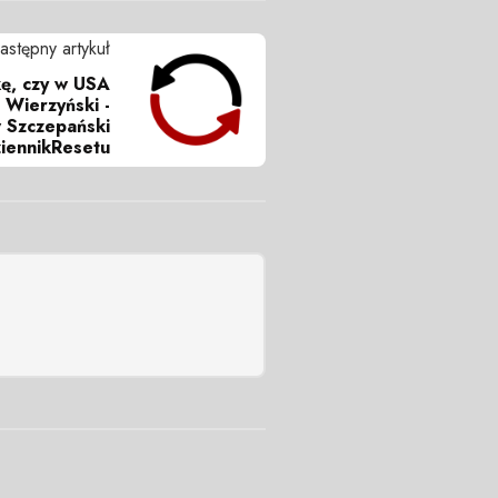
astępny artykuł
kę, czy w USA
j Wierzyński -
w Szczepański
iennikResetu