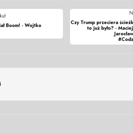
N
kuł
Czy Trump przeciera ścież
iał Boom! - Wojtko
to już było? - Macie
Jarosła
#Codz
i