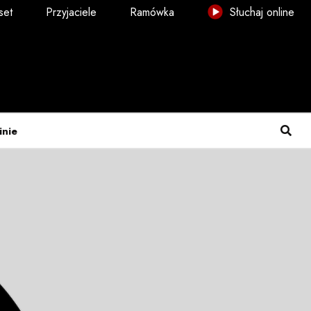
set
Przyjaciele
Ramówka
Słuchaj online
inie