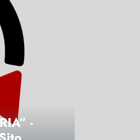
IA” -
Sito