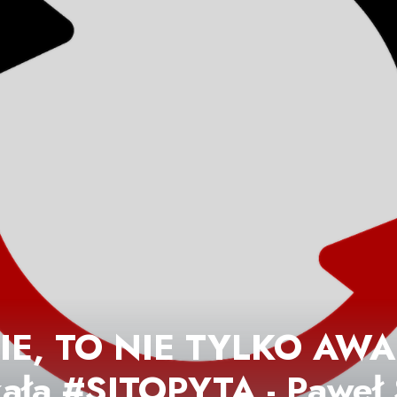
E, TO NIE TYLKO AWAR
ała #SITOPYTA - Paweł 