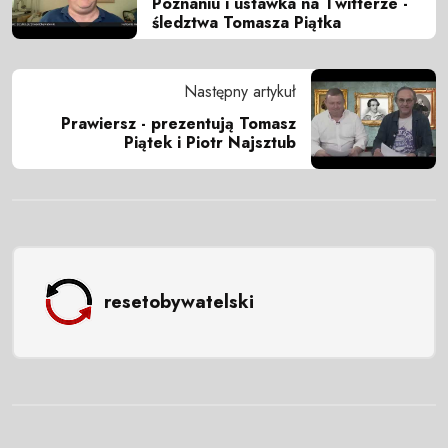
Poznaniu i ustawka na Twitterze -
śledztwa Tomasza Piątka
Następny artykuł
Prawiersz - prezentują Tomasz
Piątek i Piotr Najsztub
resetobywatelski