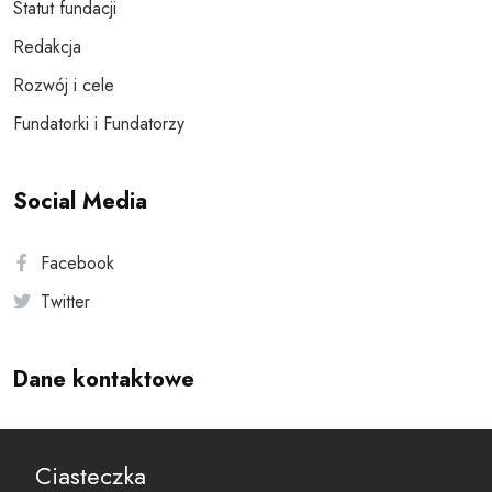
Statut fundacji
Redakcja
Rozwój i cele
Fundatorki i Fundatorzy
Social Media
Facebook
Twitter
Dane kontaktowe
Andersa 10, 00-201 Warszawa
Ciasteczka
reset@resetobywatelski.pl