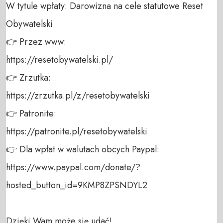
W tytule wpłaty: Darowizna na cele statutowe Reset 
Obywatelski 

👉 Przez www: 

https://resetobywatelski.pl/ 

👉 Zrzutka: 

https://zrzutka.pl/z/resetobywatelski 

👉 Patronite: 

https://patronite.pl/resetobywatelski

👉 Dla wpłat w walutach obcych Paypal:

https://www.paypal.com/donate/?
hosted_button_id=9KMP8ZPSNDYL2

Dzięki Wam może się udać!