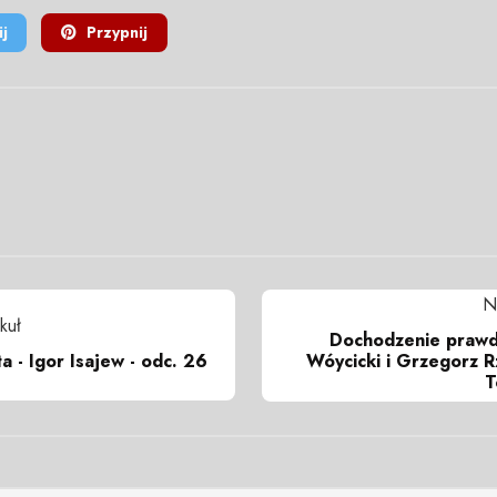
j
Przypnij
N
kuł
Dochodzenie prawdy
a - Igor Isajew - odc. 26
Wóycicki i Grzegorz R
T