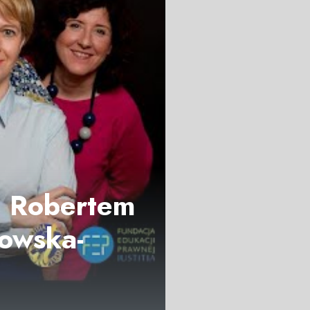
m Robertem
owska-