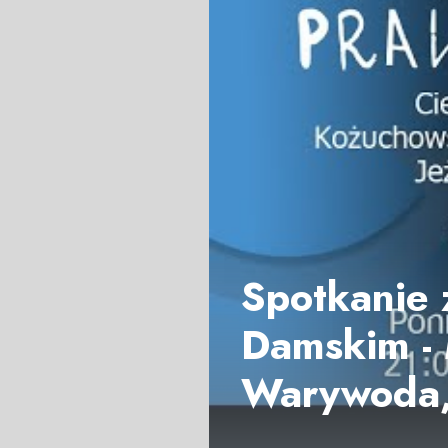
Spotkanie
Damskim -
Warywoda,