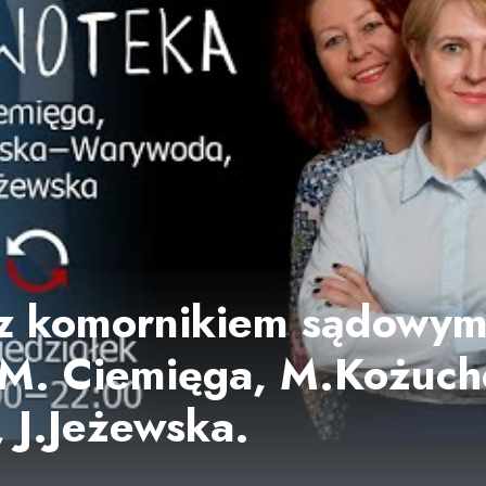
 z komornikiem sądowy
 M. Ciemięga, M.Kożuch
 J.Jeżewska.