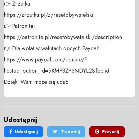
👉 Zrzutka: 

https://zrzutka.pl/z/resetobywatelski 

👉 Patronite: 

https://patronite.pl/resetobywatelski/description

👉 Dla wpłat w walutach obcych Paypal:

https://www.paypal.com/donate/?
hosted_button_id=9KMP8ZPSNDYL2&fbclid

Dzięki Wam może się udać!
Udostępnij
Udostępnij
Tweetnij
Przypnij