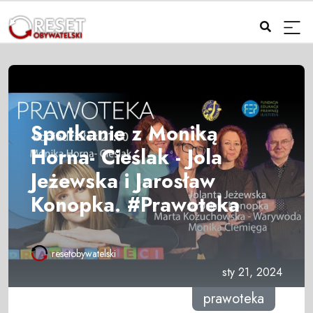
Spotkanie z Moniką
Horna- Cieślak - Jola
Jeżewska i Jarosław
Konopka. #Prawoteka
resetobywatelski
sty 21, 2024
prawoteka