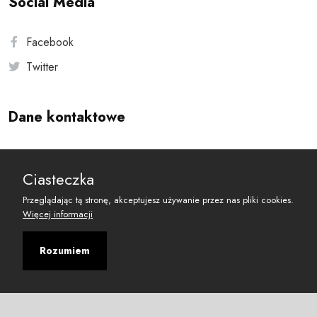
Social Media
Facebook
Twitter
Dane kontaktowe
Andersa 10, 00-201 Warszawa
Ciasteczka
reset@resetobywatelski.pl
Przeglądając tą stronę, akceptujesz używanie przez nas pliki cookies.
Więcej informacji
Rozumiem
©
2026
Fundacja Arbitror
Developed with
by
Maciej
&
Łukasz