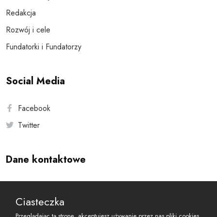
Redakcja
Rozwój i cele
Fundatorki i Fundatorzy
Social Media
Facebook
Twitter
Dane kontaktowe
Andersa 10, 00-201 Warszawa
Ciasteczka
reset@resetobywatelski.pl
Przeglądając tą stronę, akceptujesz używanie przez nas pliki cookies.