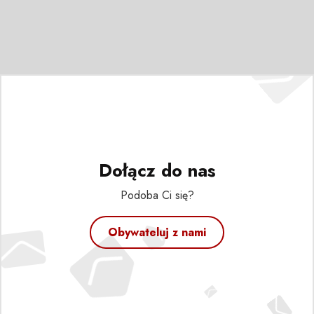
Dołącz do nas
Podoba Ci się?
Obywateluj z nami