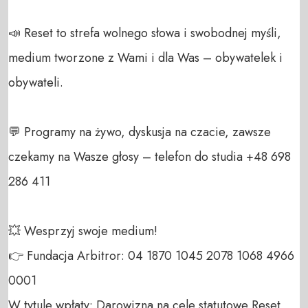
📣 Reset to strefa wolnego słowa i swobodnej myśli, 
medium tworzone z Wami i dla Was – obywatelek i 
obywateli. 

💬 Programy na żywo, dyskusja na czacie, zawsze 
czekamy na Wasze głosy – telefon do studia +48 698 
286 411 

💥 Wesprzyj swoje medium! 

👉 Fundacja Arbitror: 04 1870 1045 2078 1068 4966 
0001 

W tytule wpłaty: Darowizna na cele statutowe Reset 