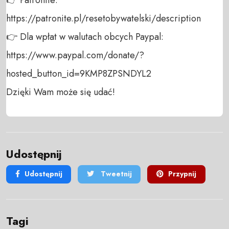
https://patronite.pl/resetobywatelski/description

👉 Dla wpłat w walutach obcych Paypal:

https://www.paypal.com/donate/?
hosted_button_id=9KMP8ZPSNDYL2

Dzięki Wam może się udać!
Udostępnij
Udostępnij
Tweetnij
Przypnij
Tagi