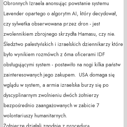
Obronnych Izraela anonsując powstanie systemu 
Lavender opartego o algorytm AI, który decydował, 
czy sylwetka obserwowana przez dron - jest 
zwolennikiem zbrojnego skrzydła Hamasu, czy nie.

Śledztwo palestyńskich i izraelskich dziennikarzy które 
było wynikiem rozmówch z 6ma oficerami IDF 
obsługującymi system - postawiło na nogi kilka państw 
zainteresowanych jego zakupem.  USA domaga się 
wglądu w system, a armia izraelska burzy się po 
dyscyplinarnym zwolnieniu dwóch żołnierzy 
bezpośrednio zaangażowanych w zabicie 7 
wolontariuszy humanitarnych.

Żołnierze działali zgodnie z procedurą.
