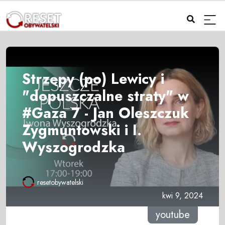
Strzępy (po) Lewicy i
"dopuszczalne straty" w
#Gaza 7 - Jan Oleszczuk
Zygmuntowski i I.
Wyszogrodzka
resetobywatelski
kwi 9, 2024
youtube