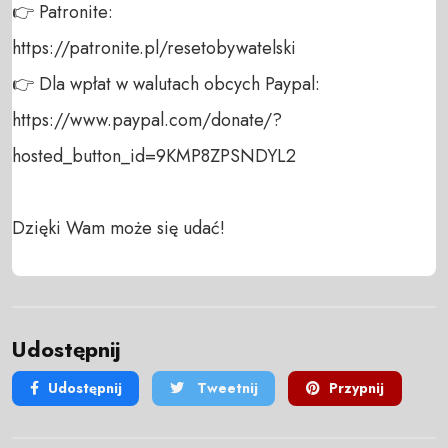
👉 Patronite: 

https://patronite.pl/resetobywatelski

👉 Dla wpłat w walutach obcych Paypal:

https://www.paypal.com/donate/?
hosted_button_id=9KMP8ZPSNDYL2

Dzięki Wam może się udać!
Udostępnij
Udostępnij
Tweetnij
Przypnij