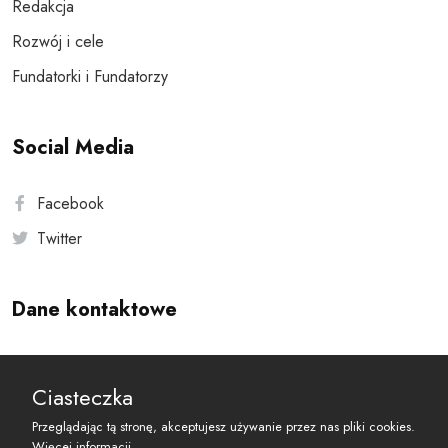
Redakcja
Rozwój i cele
Fundatorki i Fundatorzy
Social Media
Facebook
Twitter
Dane kontaktowe
Andersa 10, 00-201 Warszawa
Ciasteczka
reset@resetobywatelski.pl
Przeglądając tą stronę, akceptujesz używanie przez nas pliki cookies.
Więcej informacji