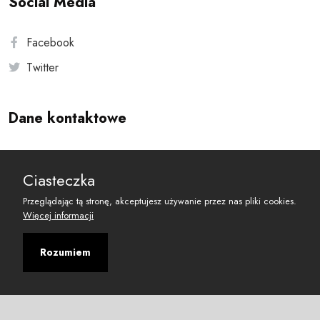
Social Media
Facebook
Twitter
Dane kontaktowe
Andersa 10, 00-201 Warszawa
Ciasteczka
reset@resetobywatelski.pl
Przeglądając tą stronę, akceptujesz używanie przez nas pliki cookies.
Więcej informacji
Rozumiem
©
2026
Fundacja Arbitror
Developed with
by
Maciej
&
Łukasz