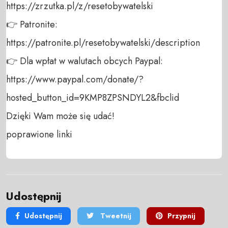
https://zrzutka.pl/z/resetobywatelski 

👉 Patronite: 

https://patronite.pl/resetobywatelski/description

👉 Dla wpłat w walutach obcych Paypal:

https://www.paypal.com/donate/?
hosted_button_id=9KMP8ZPSNDYL2&fbclid

Dzięki Wam może się udać! 

poprawione linki
Udostępnij
Udostępnij
Tweetnij
Przypnij