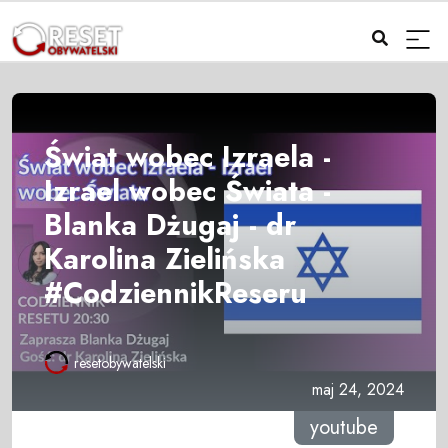
Świat wobec Izraela -
Izrael wobec Świata -
Blanka Dżugaj - dr
Karolina Zielińska
#CodziennikReseru
resetobywatelski
maj 24, 2024
youtube