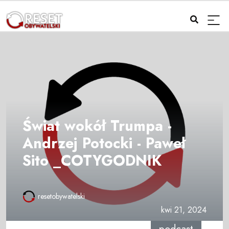
Świat wokół Trumpa -
Andrzej Potocki - Paweł
Sito _COTYGODNIK
resetobywatelski
kwi 21, 2024