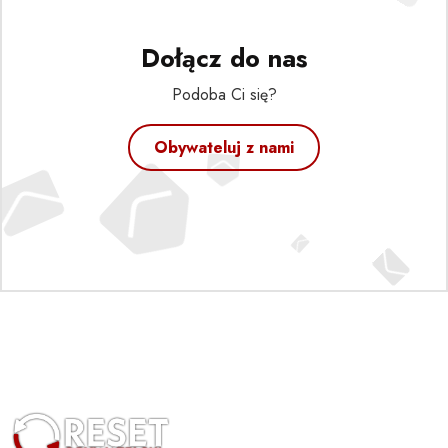
Dołącz do nas
Podoba Ci się?
Obywateluj z nami