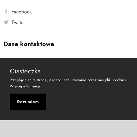
Facebook
Twitter
Dane kontaktowe
Andersa 10, 00-201 Warszawa
Ciasteczka
reset@resetobywatelski.pl
Przeglądając tą stronę, akceptujesz używanie przez nas pliki cookies.
Więcej informacji
Rozumiem
©
2026
Fundacja Arbitror
Developed with
by
Maciej
&
Łukasz