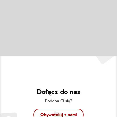
Dołącz do nas
Podoba Ci się?
Obywateluj z nami