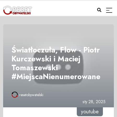
Światłoczuła, Flow - Piotr
Kurczewski i Maciej
Tomaszewski
#MiejscaNienumerowane
resetobywatelski
sty 28, 2025
youtube