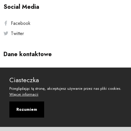
Social Media
Facebook
Twitter
Dane kontaktowe
Andersa 10, 00-201 Warszawa
Ciasteczka
reset@resetobywatelski.pl
Przeglądając tą stronę, akceptujesz używanie przez nas pliki cookies.
Więcej informacji
Rozumiem
©
2026
Fundacja Arbitror