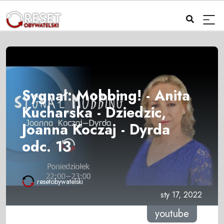
Sygnał: Mobbing! - Anita
Kucharska - Dziedzic,
Joanna Koczaj - Dyrda
odc. 13
resetobywatelski
sty 17, 2022
youtube