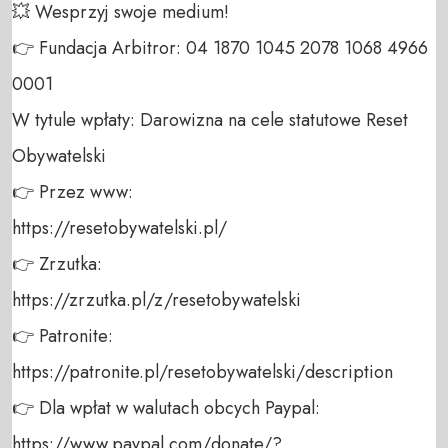
💥 Wesprzyj swoje medium! 

👉 Fundacja Arbitror: 04 1870 1045 2078 1068 4966 
0001 

W tytule wpłaty: Darowizna na cele statutowe Reset 
Obywatelski 

👉 Przez www: 

https://resetobywatelski.pl/ 

👉 Zrzutka: 

https://zrzutka.pl/z/resetobywatelski 

👉 Patronite: 

https://patronite.pl/resetobywatelski/description

👉 Dla wpłat w walutach obcych Paypal:

https://www.paypal.com/donate/?