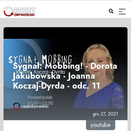
Sygnał: Mobbing! - Dorota
Jakubowska - Joanna
Koczaj-Dyrda - odc. 11
resetobywatelski
gru 27, 2021
youtube