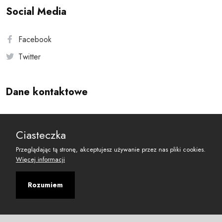
Social Media
Facebook
Twitter
Dane kontaktowe
Andersa 10, 00-201 Warszawa
Ciasteczka
reset@resetobywatelski.pl
Przeglądając tą stronę, akceptujesz używanie przez nas pliki cookies.
Więcej informacji
Rozumiem
©
2026
Fundacja Arbitror