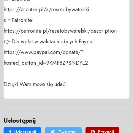
https://zrzutka.pl/z/resetobywatelski 

👉 Patronite: 

https://patronite.pl/resetobywatelski/description

👉 Dla wpłat w walutach obcych Paypal:

https://www.paypal.com/donate/?
hosted_button_id=9KMP8ZPSNDYL2 

Dzięki Wam może się udać!
Udostępnij
Udostępnij
Tweetnij
Przypnij