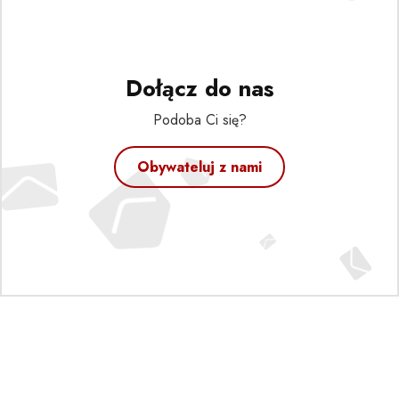
Dołącz do nas
Podoba Ci się?
Obywateluj z nami