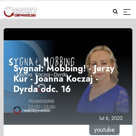
Sygnał: Mobbing! - Jerzy
Kur - Joanna Koczaj -
Dyrda odc. 16
resetobywatelski
lut 6, 2022
youtube