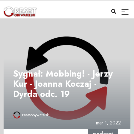
Sygnał: Mobbing! - Jerzy
Kur - Joanna Koczaj -
Dyrda odc. 19
resetobywatelski
mar 1, 2022