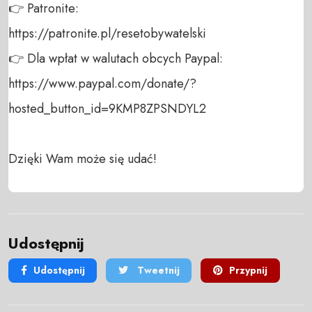
👉 Patronite: 

https://patronite.pl/resetobywatelski

👉 Dla wpłat w walutach obcych Paypal:

https://www.paypal.com/donate/?
hosted_button_id=9KMP8ZPSNDYL2

Dzięki Wam może się udać!
Udostępnij
Udostępnij
Tweetnij
Przypnij