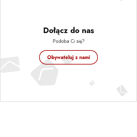
Dołącz do nas
Podoba Ci się?
Obywateluj z nami