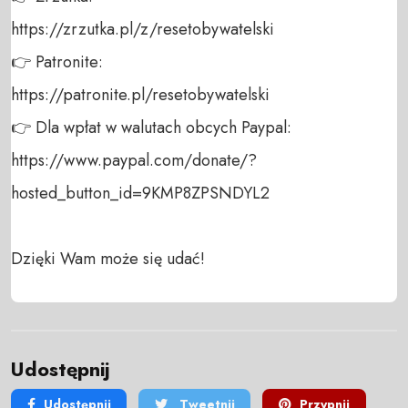
https://zrzutka.pl/z/resetobywatelski 

👉 Patronite: 

https://patronite.pl/resetobywatelski

👉 Dla wpłat w walutach obcych Paypal:

https://www.paypal.com/donate/?
hosted_button_id=9KMP8ZPSNDYL2

Dzięki Wam może się udać!
Udostępnij
Udostępnij
Tweetnij
Przypnij