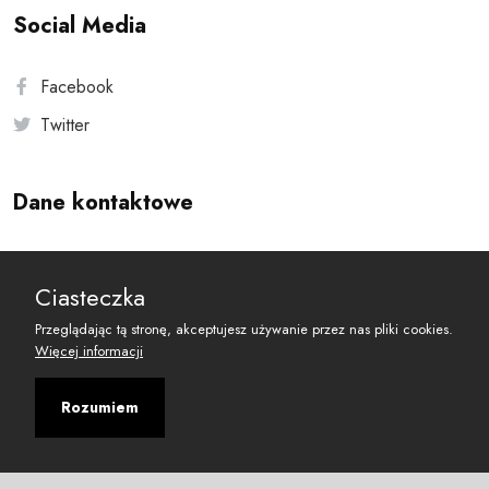
Social Media
Facebook
Twitter
Dane kontaktowe
Andersa 10, 00-201 Warszawa
Ciasteczka
reset@resetobywatelski.pl
Przeglądając tą stronę, akceptujesz używanie przez nas pliki cookies.
Więcej informacji
Rozumiem
©
2026
Fundacja Arbitror