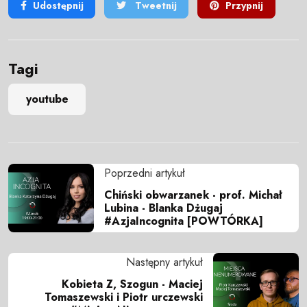
Udostępnij
Tweetnij
Przypnij
Tagi
youtube
Poprzedni artykuł
Chiński obwarzanek - prof. Michał
Lubina - Blanka Dżugaj
#AzjaIncognita [POWTÓRKA]
Następny artykuł
Kobieta Z, Szogun - Maciej
Tomaszewski i Piotr urczewski