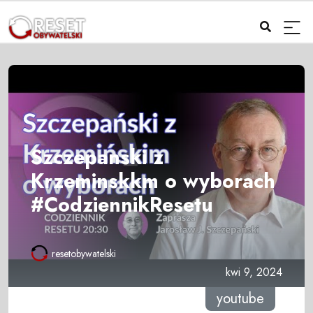
Szczepanski z
Krzeminskkm o wyborach
#CodziennikResetu
resetobywatelski
kwi 9, 2024
youtube