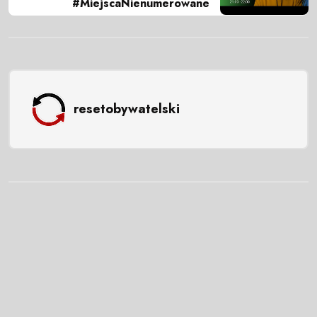
#MiejscaNienumerowane
resetobywatelski