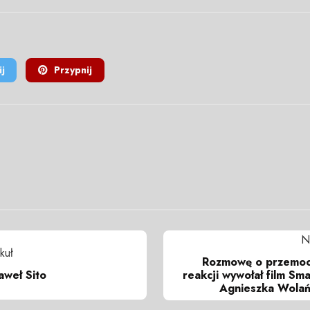
j
Przypnij
N
kuł
Rozmowę o przemocy
aweł Sito
reakcji wywołał film Sm
Agnieszka Wola