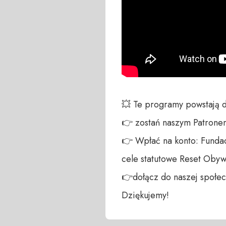
💥 Te programy powstają 
👉 zostań naszym Patronem:
👉 Wpłać na konto: Fundac
cele statutowe Reset Obywa
👉dołącz do naszej społecz
Dziękujemy!