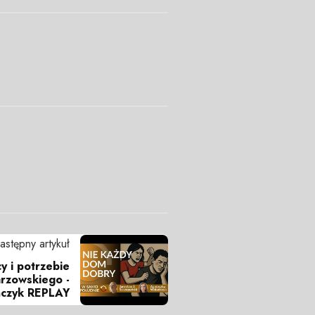
astępny artykuł
 i potrzebie
arzowskiego -
ńczyk REPLAY