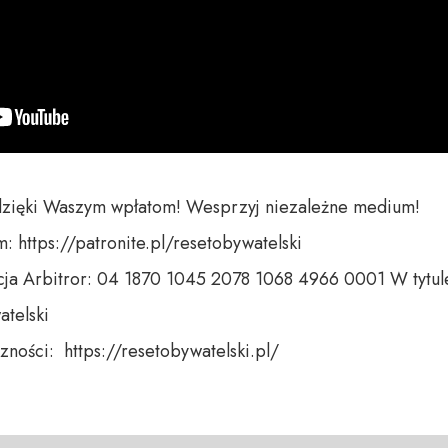
dzięki Waszym wpłatom! Wesprzyj niezależne medium! 

 https://patronite.pl/resetobywatelski

ja Arbitror: 04 1870 1045 2078 1068 4966 0001 W tytule
telski 

ności:  https://resetobywatelski.pl/ 
