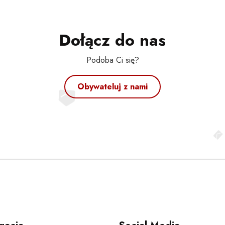
Dołącz do nas
Podoba Ci się?
Obywateluj z nami