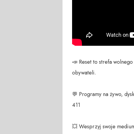
📣 Reset to strefa wolneg
obywateli. 

💬 Programy na żywo, dysk
411 

💥 Wesprzyj swoje medium!