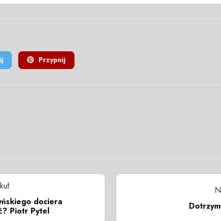
j
Przypnij
kuł
N
yńskiego dociera
Dotrzym
ć? Piotr Pytel