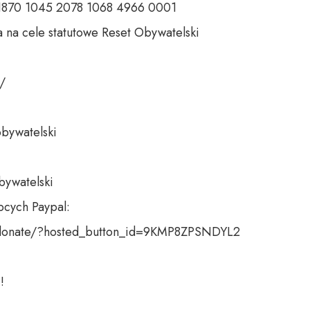
 1870 1045 2078 1068 4966 0001 

 na cele statutowe Reset Obywatelski 

 

bywatelski 

bywatelski

cych Paypal:

donate/?hosted_button_id=9KMP8ZPSNDYL2

!