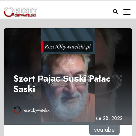
Szort P̶a̶j̶a̶c̶ ̶S̶u̶s̶k̶i̶ Pałac
Saski
resetobywatelski
sie 28, 2022
youtube