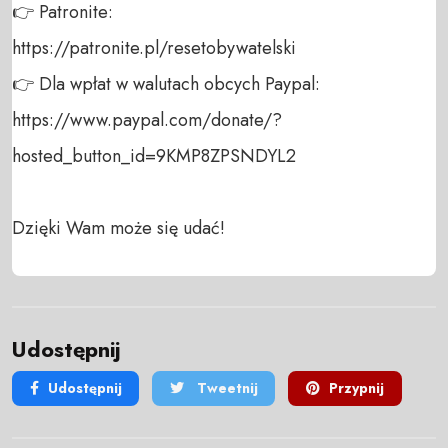
👉 Patronite: 

https://patronite.pl/resetobywatelski

👉 Dla wpłat w walutach obcych Paypal:

https://www.paypal.com/donate/?
hosted_button_id=9KMP8ZPSNDYL2

Dzięki Wam może się udać!
Udostępnij
Udostępnij
Tweetnij
Przypnij