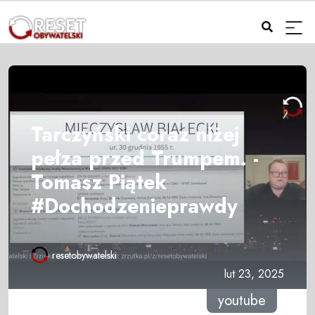
Tarczyński coraz niżej
pełza przed Trumpem. -
Tomasz Piątek
#Dochodzenieprawdy
resetobywatelski
lut 23, 2025
youtube