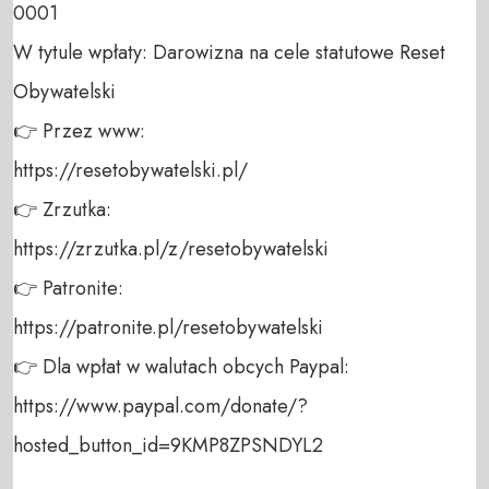
0001 

W tytule wpłaty: Darowizna na cele statutowe Reset 
Obywatelski 

👉 Przez www: 

https://resetobywatelski.pl/ 

👉 Zrzutka: 

https://zrzutka.pl/z/resetobywatelski 

👉 Patronite: 

https://patronite.pl/resetobywatelski

👉 Dla wpłat w walutach obcych Paypal:

https://www.paypal.com/donate/?
hosted_button_id=9KMP8ZPSNDYL2
