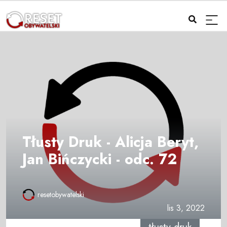
Tłusty Druk - Alicja Beryt,
Jan Bińczycki - odc. 72
resetobywatelski
lis 3, 2022