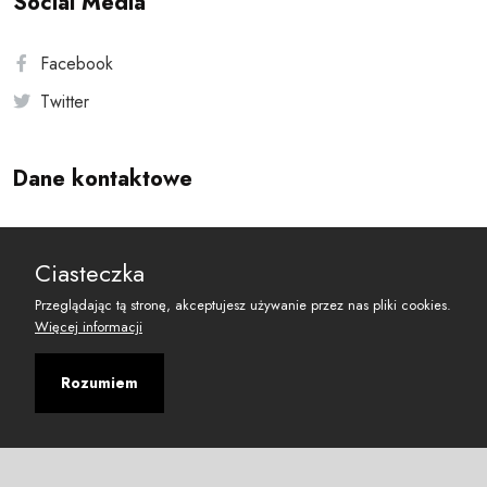
Social Media
Facebook
Twitter
Dane kontaktowe
Andersa 10, 00-201 Warszawa
Ciasteczka
reset@resetobywatelski.pl
Przeglądając tą stronę, akceptujesz używanie przez nas pliki cookies.
Więcej informacji
Rozumiem
©
2026
Fundacja Arbitror
Developed with
by
Maciej
&
Łukasz