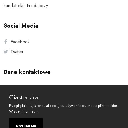
Fundatorki i Fundatorzy
Social Media
Facebook
Twitter
Dane kontaktowe
Andersa 10, 00-201 Warszawa
Ciasteczka
reset@resetobywatelski.pl
Przeglądając tą stronę, akceptujesz używanie przez nas pliki cookies.
Więcej informacji
Rozumiem