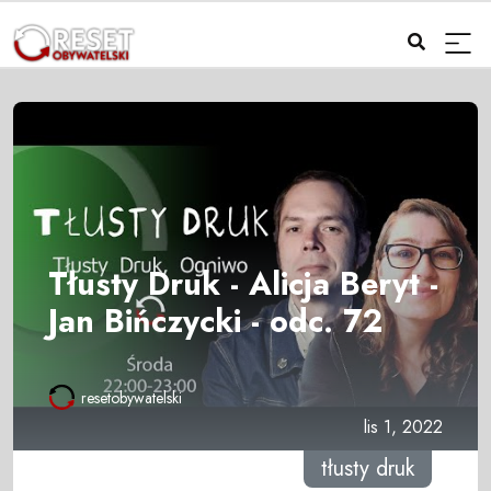
Tłusty Druk - Alicja Beryt -
Jan Bińczycki - odc. 72
resetobywatelski
lis 1, 2022
tłusty druk