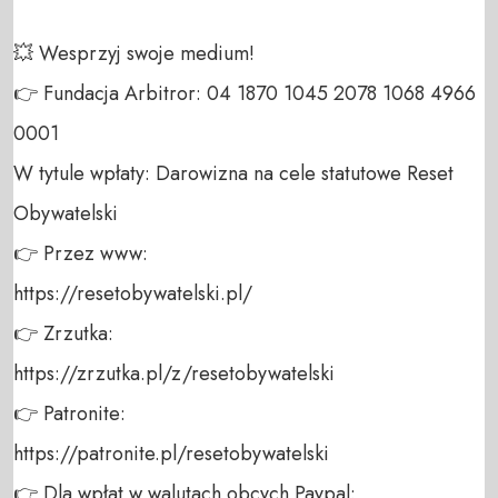
💥 Wesprzyj swoje medium! 

👉 Fundacja Arbitror: 04 1870 1045 2078 1068 4966 
0001 

W tytule wpłaty: Darowizna na cele statutowe Reset 
Obywatelski 

👉 Przez www: 

https://resetobywatelski.pl/ 

👉 Zrzutka: 

https://zrzutka.pl/z/resetobywatelski 

👉 Patronite: 

https://patronite.pl/resetobywatelski

👉 Dla wpłat w walutach obcych Paypal:
