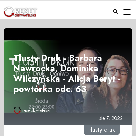
Tłusty Druk - Barbara
Nawrocka, Dominika
Wilczyńska - Alicja Beryt -
powtórka odc. 63
resetobywatelski
sie 7, 2022
tłusty druk