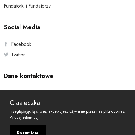
Fundatorki i Fundatorzy
Social Media
Facebook
Twitter
Dane kontaktowe
Andersa 10, 00-201 Warszawa
Ciasteczka
reset@resetobywatelski.pl
Przeglądając tą stronę, akceptujesz używanie przez nas pliki cookies.
Więcej informacji
Rozumiem