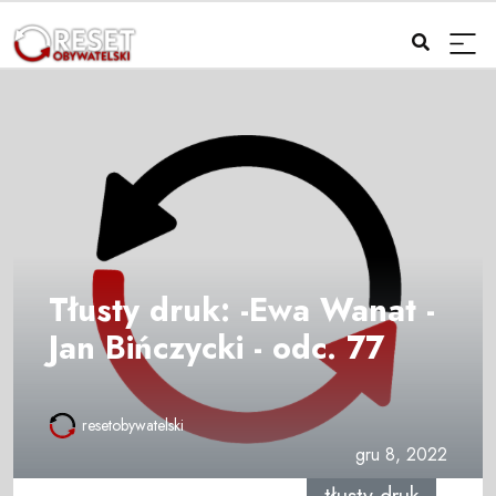
Tłusty druk: -Ewa Wanat -
Jan Bińczycki - odc. 77
resetobywatelski
gru 8, 2022