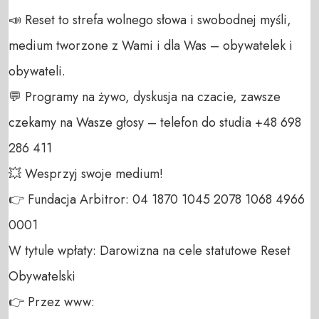
📣 Reset to strefa wolnego słowa i swobodnej myśli, 
medium tworzone z Wami i dla Was – obywatelek i 
obywateli. 

💬 Programy na żywo, dyskusja na czacie, zawsze 
czekamy na Wasze głosy – telefon do studia +48 698 
286 411 

💥 Wesprzyj swoje medium! 

👉 Fundacja Arbitror: 04 1870 1045 2078 1068 4966 
0001 

W tytule wpłaty: Darowizna na cele statutowe Reset 
Obywatelski 

👉 Przez www: 
