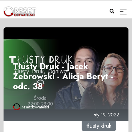
Tłusty Druk - Jacek
Żebrowski - Alicja Beryt -
odc. 38
resetobywatelski
sty 19, 2022
tłusty druk