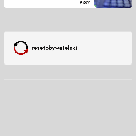
PiS?
resetobywatelski