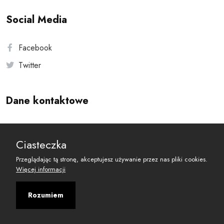
Social Media
Facebook
Twitter
Dane kontaktowe
Andersa 10, 00-201 Warszawa
Ciasteczka
reset@resetobywatelski.pl
Przeglądając tą stronę, akceptujesz używanie przez nas pliki cookies.
Więcej informacji
Rozumiem
©
2026
Fundacja Arbitror