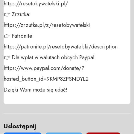
https://resetobywatelski.pl/ 

👉 Zrzutka: 

https://zrzutka.pl/z/resetobywatelski 

👉 Patronite: 

https://patronite.pl/resetobywatelski/description

👉 Dla wpłat w walutach obcych Paypal:

https://www.paypal.com/donate/?
hosted_button_id=9KMP8ZPSNDYL2 

Dzięki Wam może się udać!
Udostępnij