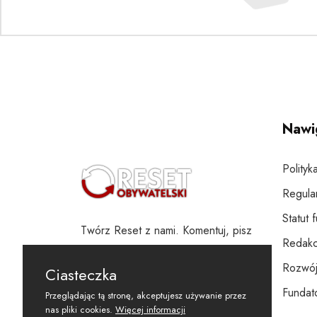
Nawi
Polityk
Regula
Statut 
Twórz Reset z nami. Komentuj, pisz
Redakc
i wspieraj
Rozwój
Ciasteczka
Fundato
Przeglądając tą stronę, akceptujesz używanie przez
nas pliki cookies.
Więcej informacji