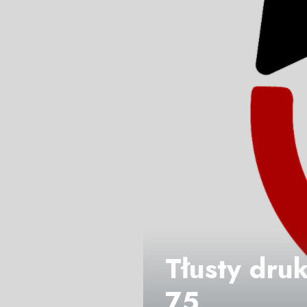
Tłusty druk
75