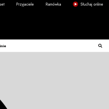
set
Przyjaciele
Ramówka
Słuchaj online
inie