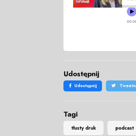
Udostępnij
Udostępnij
Tweetni
Tagi
tłusty druk
podcast