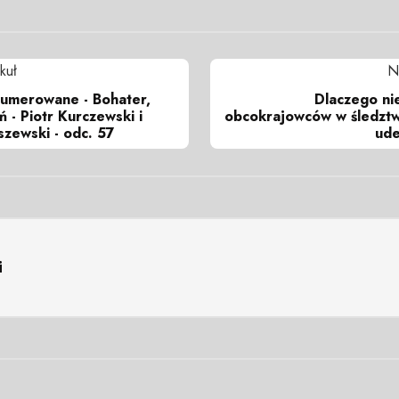
kuł
N
numerowane - Bohater,
Dlaczego nie
ń - Piotr Kurczewski i
obcokrajowców w śledztw
zewski - odc. 57
ude
i