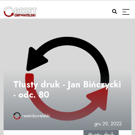
Tłusty druk - Jan Bińczycki
- odc. 80
resetobywatelski
gru 29, 2022