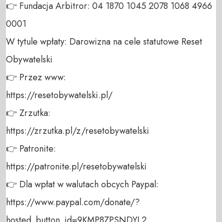
👉 Fundacja Arbitror: 04 1870 1045 2078 1068 4966 
0001 

W tytule wpłaty: Darowizna na cele statutowe Reset 
Obywatelski 

👉 Przez www: 

https://resetobywatelski.pl/ 

👉 Zrzutka: 

https://zrzutka.pl/z/resetobywatelski 

👉 Patronite: 

https://patronite.pl/resetobywatelski

👉 Dla wpłat w walutach obcych Paypal:

https://www.paypal.com/donate/?
hosted_button_id=9KMP8ZPSNDYL2
