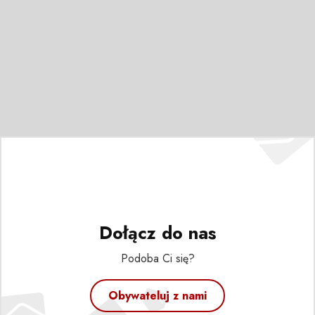
Dołącz do nas
Podoba Ci się?
Obywateluj z nami