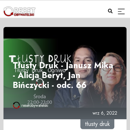
Tłusty Druk - Janusz Mika
- Alicja Beryt, Jan
Bińczycki - odc. 66
resetobywatelski
wrz 6, 2022
tłusty druk